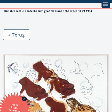
Kunstcollectie > Interbellum grafiek, Hans schabracq 13 24 1994
« Terug
Geef
kunst
kado met
de SBK