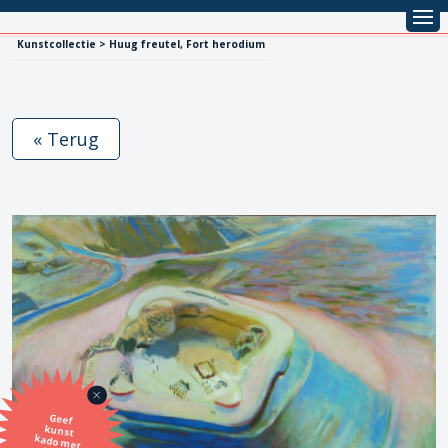
Kunstcollectie > Huug freutel, Fort herodium
« Terug
Geef
kunst
kado met
de SBK