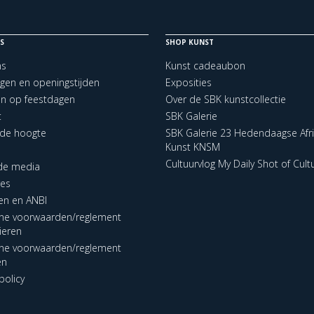
S
SHOP KUNST
ns
Kunst cadeaubon
ngen en openingstijden
Exposities
en op feestdagen
Over de SBK kunstcollectie
t
SBK Galerie
p de hoogte
SBK Galerie 23 Hedendaagse Afr
Kunst KNSM
Cultuurvlog My Daily Shot of Cult
 de media
res
en en ANBI
ne voorwaarden/reglement
lieren
ne voorwaarden/reglement
en
policy