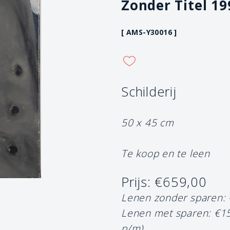
Zonder Titel 19
[ AMS-Y30016 ]
Schilderij
50 x 45 cm
Te koop en te leen
Prijs: €659,00
Lenen zonder sparen:
Lenen met sparen: €1
p/m)