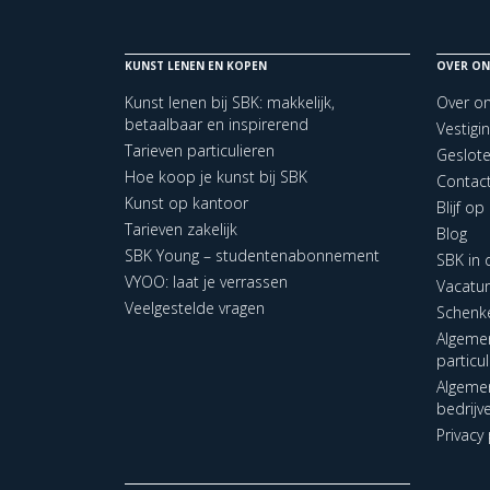
KUNST LENEN EN KOPEN
OVER ON
Kunst lenen bij SBK: makkelijk,
Over o
betaalbaar en inspirerend
Vestigi
Tarieven particulieren
Geslot
Hoe koop je kunst bij SBK
Contac
Kunst op kantoor
Blijf o
Tarieven zakelijk
Blog
SBK Young – studentenabonnement
SBK in
VYOO: laat je verrassen
Vacatu
Veelgestelde vragen
Schenk
Algeme
particu
Algeme
bedrijv
Privacy 