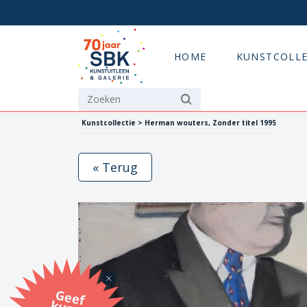
HOME
KUNSTCOLLE
Kunstcollectie > Herman wouters, Zonder titel 1995
« Terug
G
eef
u
n
st
a
d
o
m
et
e SB
K
u
n
stb
o
n