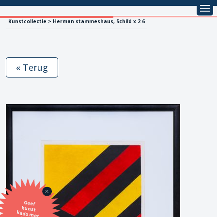
Kunstcollectie > Herman stammeshaus, Schild x 2 6
« Terug
Geef
kunst
kado met
de SBK