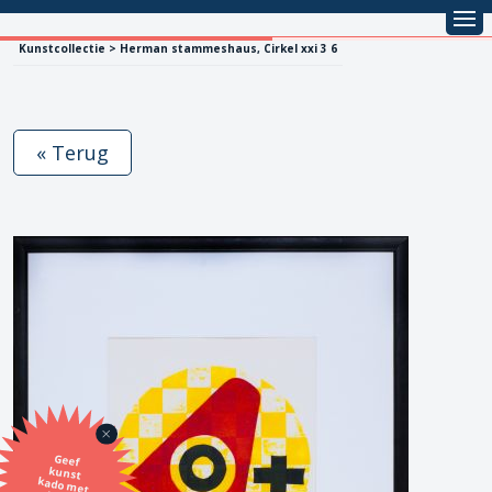
Kunstcollectie > Herman stammeshaus, Cirkel xxi 3 6
« Terug
Geef
kunst
kado met
de SBK