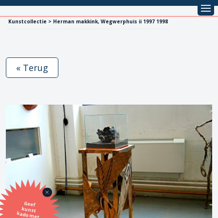
Kunstcollectie > Herman makkink, Wegwerphuis ii 1997 1998
« Terug
Geef
kunst
kado met
de SBK