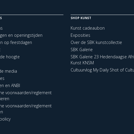
S
SHOP KUNST
ns
Kunst cadeaubon
ngen en openingstijden
Exposities
en op feestdagen
Over de SBK kunstcollectie
t
SBK Galerie
p de hoogte
SBK Galerie 23 Hedendaagse Afr
Kunst KNSM
Cultuurvlog My Daily Shot of Cult
 de media
res
en en ANBI
ne voorwaarden/reglement
lieren
ne voorwaarden/reglement
en
policy