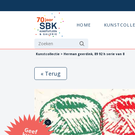
HOME
KUNSTCOLLE
Kunstcollectie > Herman geerdink, 89 92 h serie van 8
« Terug
G
eef
u
n
st
a
d
o
m
et
e SB
K
u
n
stb
o
n