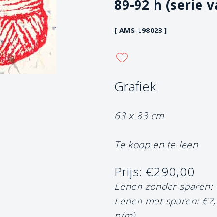
89-92 h (serie v
[ AMS-L98023 ]
Grafiek
63 x 83 cm
Te koop en te leen
Prijs: €290,00
Lenen zonder sparen:
Lenen met sparen: €7
p/m)