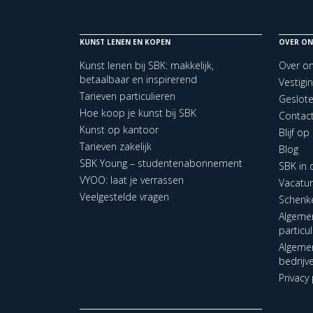
KUNST LENEN EN KOPEN
OVER ON
Kunst lenen bij SBK: makkelijk,
Over o
betaalbaar en inspirerend
Vestigi
Tarieven particulieren
Geslot
Hoe koop je kunst bij SBK
Contac
Kunst op kantoor
Blijf o
Tarieven zakelijk
Blog
SBK Young – studentenabonnement
SBK in
VYOO: laat je verrassen
Vacatu
Veelgestelde vragen
Schenk
Algeme
particu
Algeme
bedrijv
Privacy 