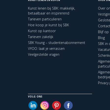
Kunst lenen bij SBK: makkelijk,
Over o
betaalbaar en inspirerend
Vestigi
Tarieven particulieren
Geslot
Hoe koop je kunst bij SBK
Contac
Kunst op kantoor
Blijf o
Tarieven zakelijk
Blog
SBK Young – studentenabonnement
SBK in
VYOO: laat je verrassen
Vacatu
Veelgestelde vragen
Schenk
Algeme
particu
Algeme
bedrijv
Privacy 
VOLG ONS