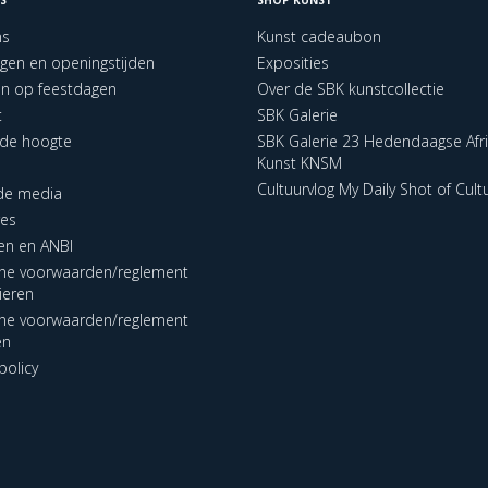
ns
Kunst cadeaubon
ngen en openingstijden
Exposities
en op feestdagen
Over de SBK kunstcollectie
t
SBK Galerie
p de hoogte
SBK Galerie 23 Hedendaagse Afr
Kunst KNSM
Cultuurvlog My Daily Shot of Cult
 de media
res
en en ANBI
ne voorwaarden/reglement
lieren
ne voorwaarden/reglement
en
policy