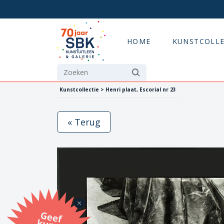
HOME
KUNSTCOLLE
Kunstcollectie > Henri plaat, Escorial nr 23
« Terug
G
eef
u
n
st
a
d
o
m
et
e SB
K
u
n
stb
o
n