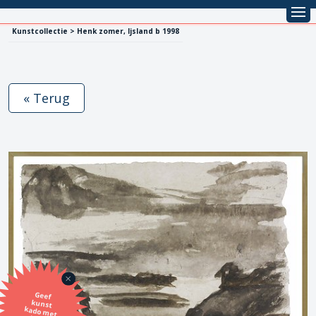
Kunstcollectie > Henk zomer, Ijsland b 1998
« Terug
Geef
kunst
kado met
de SBK