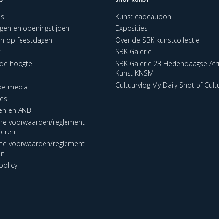
ns
Kunst cadeaubon
ngen en openingstijden
Exposities
en op feestdagen
Over de SBK kunstcollectie
t
SBK Galerie
p de hoogte
SBK Galerie 23 Hedendaagse Afr
Kunst KNSM
Cultuurvlog My Daily Shot of Cult
 de media
res
en en ANBI
ne voorwaarden/reglement
lieren
ne voorwaarden/reglement
en
policy