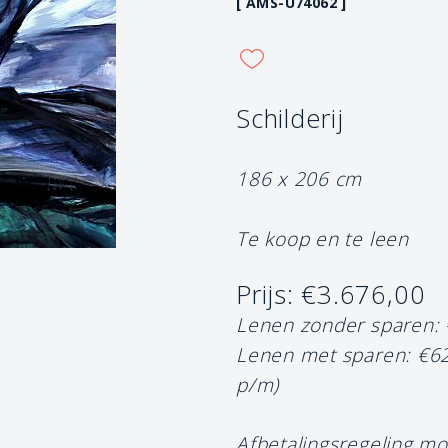
[ AMS-U74062 ]
Schilderij
186 x 206 cm
Te koop en te leen
Prijs: €3.676,00
Lenen zonder sparen:
Lenen met sparen: €6
p/m)
Afbetalingsregeling mo