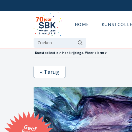
HOME
KUNSTCOLLE
Kunstcollectie > Henk rijzinga, Weer alarm v
« Terug
G
eef
u
n
st
a
d
o
m
et
e SB
K
u
n
stb
o
n