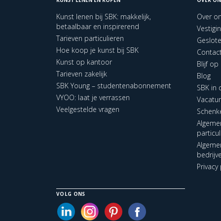
Kunst lenen bij SBK: makkelijk,
Over o
betaalbaar en inspirerend
Vestigi
Tarieven particulieren
Geslot
Hoe koop je kunst bij SBK
Contac
Kunst op kantoor
Blijf o
Tarieven zakelijk
Blog
SBK Young – studentenabonnement
SBK in
VYOO: laat je verrassen
Vacatu
Veelgestelde vragen
Schenk
Algeme
particu
Algeme
bedrijv
Privacy 
VOLG ONS