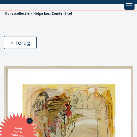
Kunstcollectie > Helga kos, Zonder titel
« Terug
Geef
kunst
kado met
de SBK