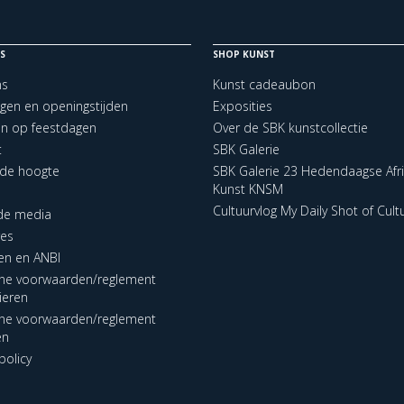
S
SHOP KUNST
ns
Kunst cadeaubon
ngen en openingstijden
Exposities
en op feestdagen
Over de SBK kunstcollectie
t
SBK Galerie
p de hoogte
SBK Galerie 23 Hedendaagse Afr
Kunst KNSM
Cultuurvlog My Daily Shot of Cult
 de media
res
en en ANBI
ne voorwaarden/reglement
lieren
ne voorwaarden/reglement
en
policy