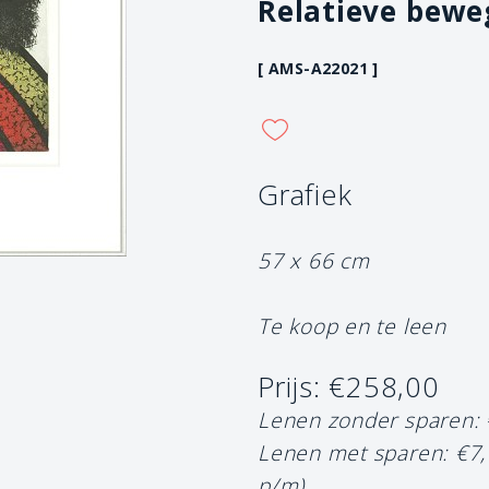
Relatieve bewe
[ AMS-A22021 ]
Grafiek
57 x 66 cm
Te koop en te leen
Prijs: €258,00
Lenen zonder sparen:
Lenen met sparen: €7
p/m)