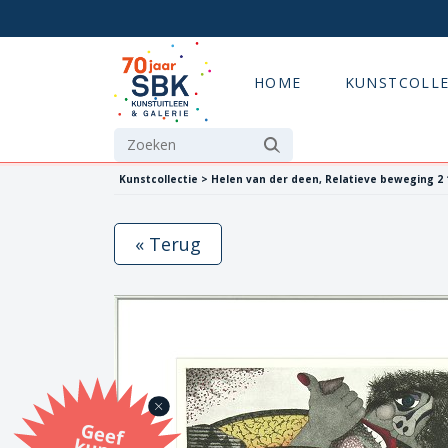
HOME
KUNSTCOLLE
Kunstcollectie > Helen van der deen, Relatieve beweging 2 
« Terug
G
eef
u
n
st
a
d
o
m
et
e SB
K
u
n
stb
o
n