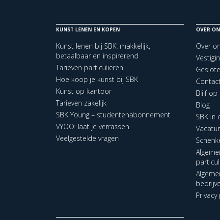
KUNST LENEN EN KOPEN
OVER ON
Kunst lenen bij SBK: makkelijk,
Over o
betaalbaar en inspirerend
Vestigi
Tarieven particulieren
Geslot
Hoe koop je kunst bij SBK
Contac
Kunst op kantoor
Blijf o
Tarieven zakelijk
Blog
SBK Young – studentenabonnement
SBK in
VYOO: laat je verrassen
Vacatu
Veelgestelde vragen
Schenk
Algeme
particu
Algeme
bedrijv
Privacy 