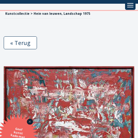
Kunstcollectie > Hein van leuwen, Landschap 1975
« Terug
Geef
kunst
kado met
de SBK