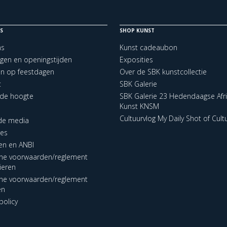
S
SHOP KUNST
ns
Kunst cadeaubon
ngen en openingstijden
Exposities
en op feestdagen
Over de SBK kunstcollectie
t
SBK Galerie
p de hoogte
SBK Galerie 23 Hedendaagse Afr
Kunst KNSM
Cultuurvlog My Daily Shot of Cult
 de media
res
en en ANBI
ne voorwaarden/reglement
lieren
ne voorwaarden/reglement
en
policy