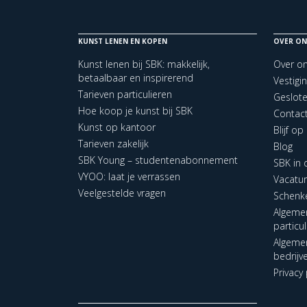
KUNST LENEN EN KOPEN
OVER ON
Kunst lenen bij SBK: makkelijk,
Over o
betaalbaar en inspirerend
Vestigi
Tarieven particulieren
Geslot
Hoe koop je kunst bij SBK
Contac
Kunst op kantoor
Blijf o
Tarieven zakelijk
Blog
SBK Young – studentenabonnement
SBK in
VYOO: laat je verrassen
Vacatu
Veelgestelde vragen
Schenk
Algeme
particu
Algeme
bedrijv
Privacy 