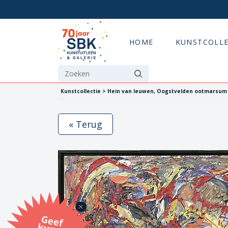
HOME
KUNSTCOLLE
Kunstcollectie > Hein van leuwen, Oogstvelden ootmarsum
« Terug
G
eef
u
n
st
a
d
o
m
et
e SB
K
u
n
stb
o
n