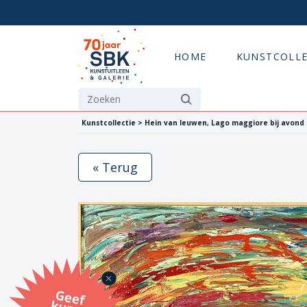
HOME
KUNSTCOLLE
Kunstcollectie > Hein van leuwen, Lago maggiore bij avond
« Terug
G
eef
u
n
st
a
d
o
m
et
e SB
K
u
n
stb
o
n