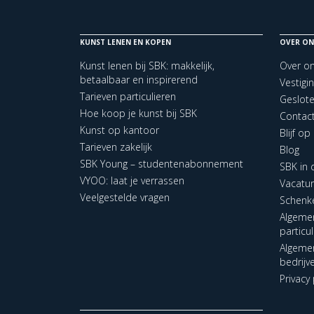
KUNST LENEN EN KOPEN
OVER ON
Kunst lenen bij SBK: makkelijk,
Over o
betaalbaar en inspirerend
Vestigi
Tarieven particulieren
Geslot
Hoe koop je kunst bij SBK
Contac
Kunst op kantoor
Blijf o
Tarieven zakelijk
Blog
SBK Young – studentenabonnement
SBK in
VYOO: laat je verrassen
Vacatu
Veelgestelde vragen
Schenk
Algeme
particu
Algeme
bedrijv
Privacy 