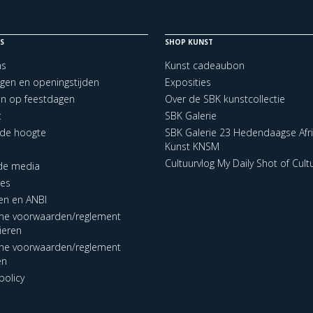
S
SHOP KUNST
ns
Kunst cadeaubon
ngen en openingstijden
Exposities
en op feestdagen
Over de SBK kunstcollectie
t
SBK Galerie
p de hoogte
SBK Galerie 23 Hedendaagse Afr
Kunst KNSM
Cultuurvlog My Daily Shot of Cult
 de media
res
en en ANBI
ne voorwaarden/reglement
lieren
ne voorwaarden/reglement
en
policy