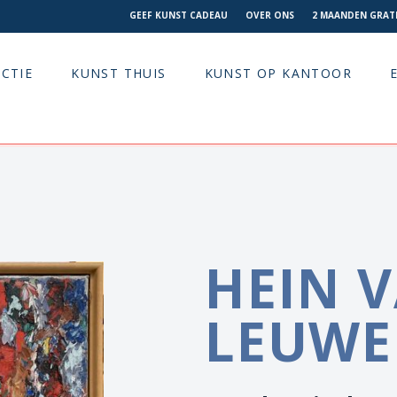
GEEF KUNST CADEAU
OVER ONS
2 MAANDEN GRATI
CTIE
KUNST THUIS
KUNST OP KANTOOR
HEIN 
LEUW