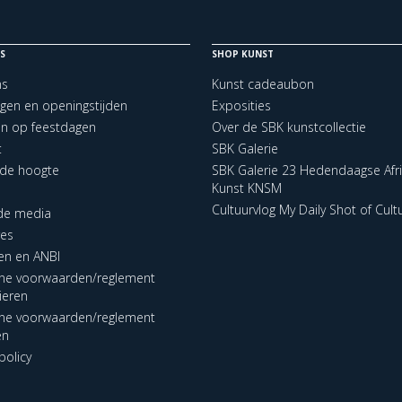
S
SHOP KUNST
ns
Kunst cadeaubon
ngen en openingstijden
Exposities
en op feestdagen
Over de SBK kunstcollectie
t
SBK Galerie
p de hoogte
SBK Galerie 23 Hedendaagse Afr
Kunst KNSM
Cultuurvlog My Daily Shot of Cult
 de media
res
en en ANBI
ne voorwaarden/reglement
lieren
ne voorwaarden/reglement
en
policy