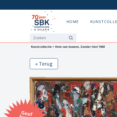
HOME
KUNSTCOLLE
Kunstcollectie > Hein van leuwen, Zonder titel 1960
« Terug
G
eef
u
n
st
a
d
o
m
et
e SB
K
u
n
stb
o
n