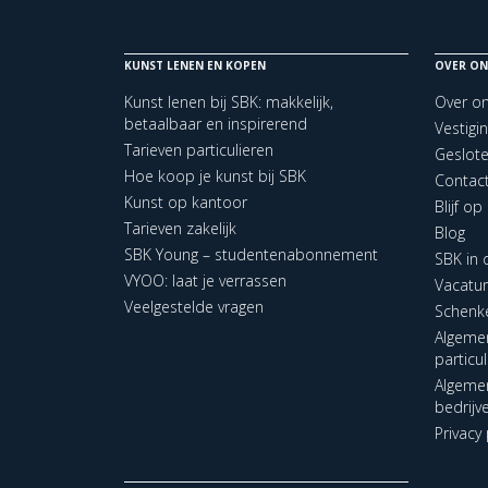
KUNST LENEN EN KOPEN
OVER ON
Kunst lenen bij SBK: makkelijk,
Over o
betaalbaar en inspirerend
Vestigi
Tarieven particulieren
Geslot
Hoe koop je kunst bij SBK
Contac
Kunst op kantoor
Blijf o
Tarieven zakelijk
Blog
SBK Young – studentenabonnement
SBK in
VYOO: laat je verrassen
Vacatu
Veelgestelde vragen
Schenk
Algeme
particu
Algeme
bedrijv
Privacy 