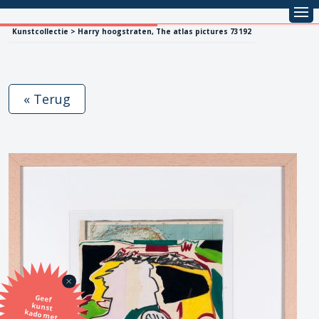
Kunstcollectie > Harry hoogstraten, The atlas pictures 73192
« Terug
Geef
kunst
kado met
de SBK