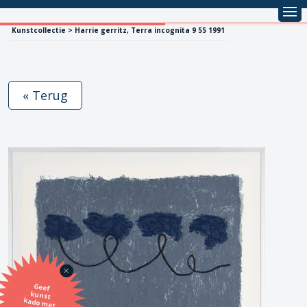
Kunstcollectie > Harrie gerritz, Terra incognita 9 55 1991
« Terug
Geef
kunst
kado met
de SBK