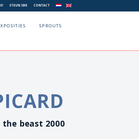
S!
STEUN SBK
CONTACT
EXPOSITIES
SPROUTS
PICARD
 the beast 2000