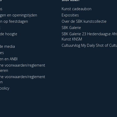
ns
Kunst cadeaubon
ngen en openingstijden
Exposities
en op feestdagen
Over de SBK kunstcollectie
t
SBK Galerie
p de hoogte
SBK Galerie 23 Hedendaagse Afr
Kunst KNSM
Cultuurvlog My Daily Shot of Cult
 de media
res
en en ANBI
ne voorwaarden/reglement
lieren
ne voorwaarden/reglement
en
policy