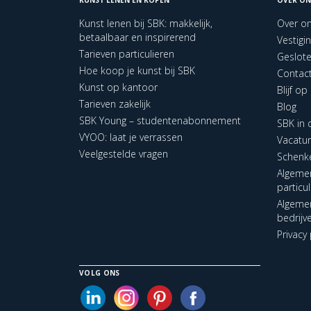
Kunst lenen bij SBK: makkelijk,
Over o
betaalbaar en inspirerend
Vestigi
Tarieven particulieren
Geslot
Hoe koop je kunst bij SBK
Contac
Kunst op kantoor
Blijf o
Tarieven zakelijk
Blog
SBK Young – studentenabonnement
SBK in
VYOO: laat je verrassen
Vacatu
Veelgestelde vragen
Schenk
Algeme
particu
Algeme
bedrijv
Privacy 
VOLG ONS