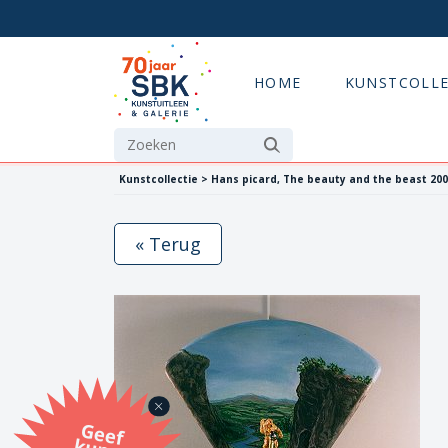
HOME
KUNSTCOLLE
Kunstcollectie > Hans picard, The beauty and the beast 20
« Terug
G
eef
u
n
st
a
d
o
m
et
e SB
K
u
n
stb
o
n