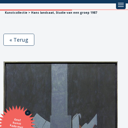
Kunstcollectie > Hans landsaat, Studie van een groep 1987
« Terug
Geef
kunst
kado met
de SBK