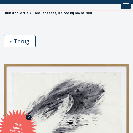
Kunstcollectie > Hans landsaat, De zee bij nacht 2001
« Terug
Geef
kunst
kado met
de SBK