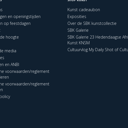
ns
Kunst cadeaubon
ngen en openingstijden
Exposities
en op feestdagen
Over de SBK kunstcollectie
t
SBK Galerie
p de hoogte
SBK Galerie 23 Hedendaagse Afr
Kunst KNSM
Cultuurvlog My Daily Shot of Cult
 de media
res
en en ANBI
ne voorwaarden/reglement
lieren
ne voorwaarden/reglement
en
policy