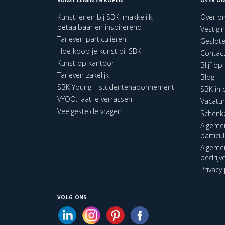
Kunst lenen bij SBK: makkelijk,
Over o
betaalbaar en inspirerend
Vestigi
Tarieven particulieren
Geslot
Hoe koop je kunst bij SBK
Contac
Kunst op kantoor
Blijf o
Tarieven zakelijk
Blog
SBK Young – studentenabonnement
SBK in
VYOO: laat je verrassen
Vacatu
Veelgestelde vragen
Schenk
Algeme
particu
Algeme
bedrijv
Privacy 
VOLG ONS