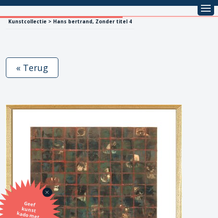
Kunstcollectie > Hans bertrand, Zonder titel 4
« Terug
Geef
kunst
kado met
de SBK