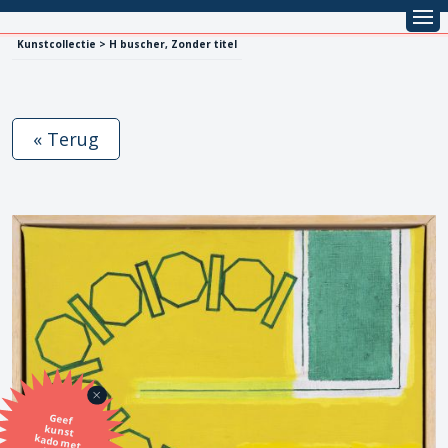
Kunstcollectie > H buscher, Zonder titel
« Terug
Geef
kunst
kado met
de SBK