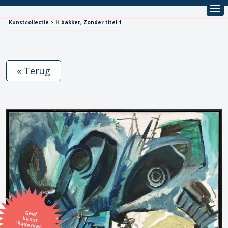
Kunstcollectie > H bakker, Zonder titel 1
« Terug
Geef
kunst
kado met
de SBK