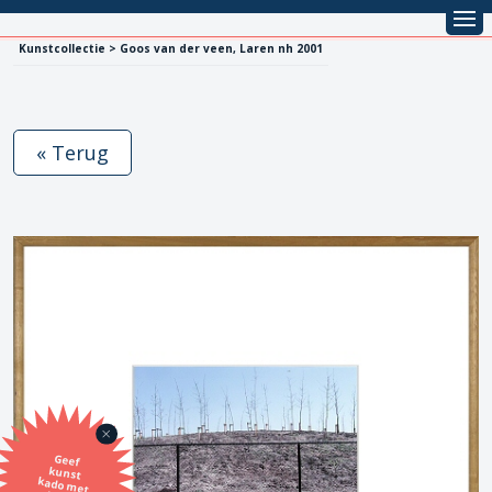
Kunstcollectie > Goos van der veen, Laren nh 2001
« Terug
Geef
kunst
kado met
de SBK