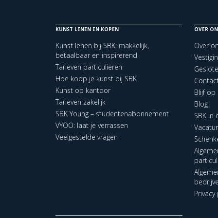
KUNST LENEN EN KOPEN
OVER ON
Kunst lenen bij SBK: makkelijk,
Over o
betaalbaar en inspirerend
Vestigi
Tarieven particulieren
Geslot
Hoe koop je kunst bij SBK
Contac
Kunst op kantoor
Blijf o
Tarieven zakelijk
Blog
SBK Young – studentenabonnement
SBK in
VYOO: laat je verrassen
Vacatu
Veelgestelde vragen
Schenk
Algeme
particu
Algeme
bedrijv
Privacy 