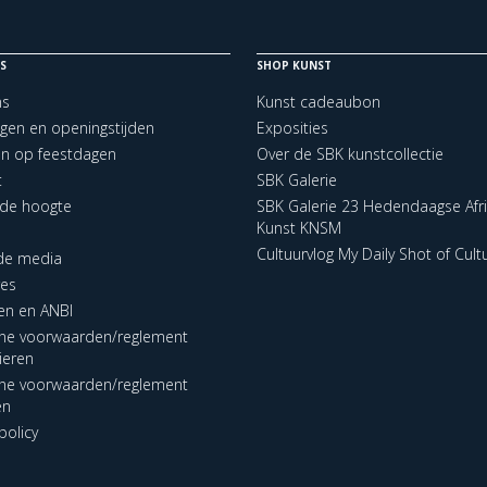
S
SHOP KUNST
ns
Kunst cadeaubon
ngen en openingstijden
Exposities
en op feestdagen
Over de SBK kunstcollectie
t
SBK Galerie
p de hoogte
SBK Galerie 23 Hedendaagse Afr
Kunst KNSM
Cultuurvlog My Daily Shot of Cult
 de media
res
en en ANBI
ne voorwaarden/reglement
lieren
ne voorwaarden/reglement
en
policy