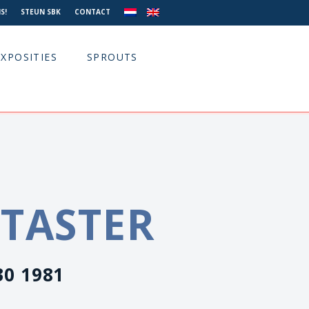
S!
STEUN SBK
CONTACT
EXPOSITIES
SPROUTS
ATASTER
30 1981