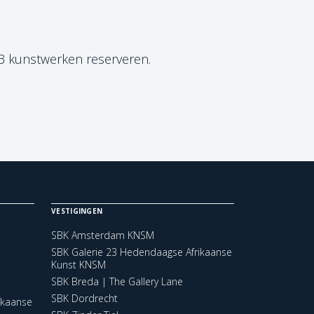
 3 kunstwerken reserveren.
VESTIGINGEN
SBK Amsterdam KNSM
SBK Galerie 23 Hedendaagse Afrikaanse
Kunst KNSM
SBK Breda | The Gallery Lane
SBK Dordrecht
ikaanse