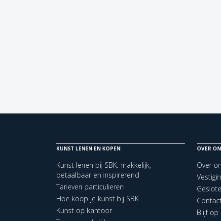
KUNST LENEN EN KOPEN
OVER ON
Kunst lenen bij SBK: makkelijk,
Over o
betaalbaar en inspirerend
Vestigi
Tarieven particulieren
Geslot
Hoe koop je kunst bij SBK
Contac
Kunst op kantoor
Blijf o