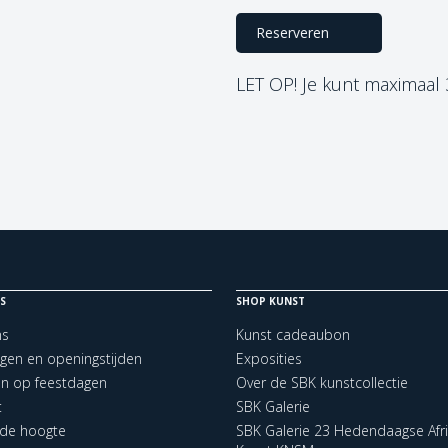
Reserveren
LET OP! Je kunt maximaal
S
SHOP KUNST
ns
Kunst cadeaubon
ngen en openingstijden
Exposities
en op feestdagen
Over de SBK kunstcollectie
t
SBK Galerie
p de hoogte
SBK Galerie 23 Hedendaagse Afr