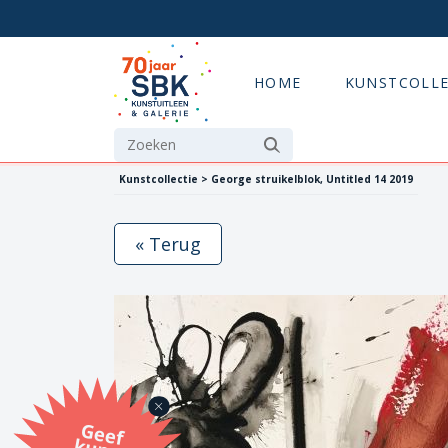
HOME
KUNSTCOLLE
Kunstcollectie > George struikelblok, Untitled 14 2019
« Terug
G
eef
u
n
st
a
d
o
m
et
e SB
K
u
n
stb
o
n