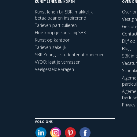
KUNST LENEN EN KOPEN
OVER ON
Kunst lenen bij SBK: makkelijk,
Over o
betaalbaar en inspirerend
Vestigi
Tarieven particulieren
Geslot
Hoe koop je kunst bij SBK
Contac
Kunst op kantoor
Blijf o
Tarieven zakelijk
Blog
SBK Young – studentenabonnement
SBK in
VYOO: laat je verrassen
Vacatu
Veelgestelde vragen
Schenk
Algeme
particu
Algeme
bedrijv
Privacy 
VOLG ONS