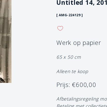
Untitled 14, 20
[ AMG-224129 ]
Werk op papier
65 x 50 cm
Alleen te koop
Prijs: €600,00
Afbetalingsregeling mo
Betaling met collectiet