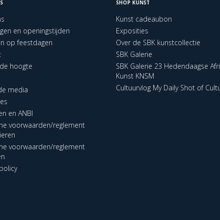
S
SHOP KUNST
ns
Kunst cadeaubon
ngen en openingstijden
Exposities
en op feestdagen
Over de SBK kunstcollectie
t
SBK Galerie
p de hoogte
SBK Galerie 23 Hedendaagse Afr
Kunst KNSM
Cultuurvlog My Daily Shot of Cult
 de media
res
en en ANBI
ne voorwaarden/reglement
lieren
ne voorwaarden/reglement
en
policy