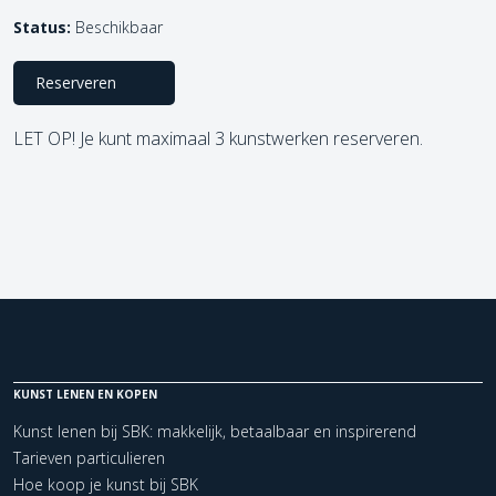
Status:
Beschikbaar
Reserveren
LET OP! Je kunt maximaal 3 kunstwerken reserveren.
KUNST LENEN EN KOPEN
Kunst lenen bij SBK: makkelijk, betaalbaar en inspirerend
Tarieven particulieren
Hoe koop je kunst bij SBK