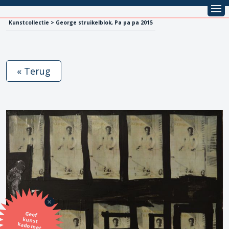
Kunstcollectie > George struikelblok, Pa pa pa 2015
« Terug
Geef
kunst
kado met
de SBK