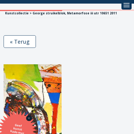
Kunstcollectie > George struikelblok, Metamorfose iii utr 10651 2011
« Terug
Geef
kunst
kado met
de SBK