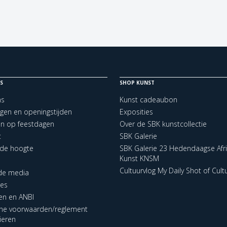
S
SHOP KUNST
ns
Kunst cadeaubon
ngen en openingstijden
Exposities
en op feestdagen
Over de SBK kunstcollectie
t
SBK Galerie
p de hoogte
SBK Galerie 23 Hedendaagse Afr
Kunst KNSM
Cultuurvlog My Daily Shot of Cult
 de media
res
en en ANBI
ne voorwaarden/reglement
lieren