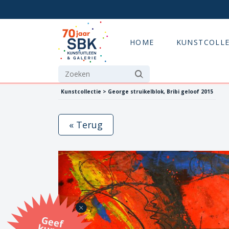
HOME
KUNSTCOLLE
Kunstcollectie > George struikelblok, Bribi geloof 2015
« Terug
G
eef
u
n
st
a
d
o
m
et
e SB
K
u
n
stb
o
n