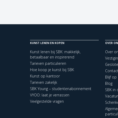
KUNST LENEN EN KOPEN
OVER ON
Kunst lenen bij SBK: makkelijk,
Over o
betaalbaar en inspirerend
Vestigi
Tarieven particulieren
Geslot
Hoe koop je kunst bij SBK
Contac
Kunst op kantoor
Blijf o
Tarieven zakelijk
Blog
SBK Young – studentenabonnement
SBK in
VYOO: laat je verrassen
Vacatu
Veelgestelde vragen
Schenk
Algeme
particu