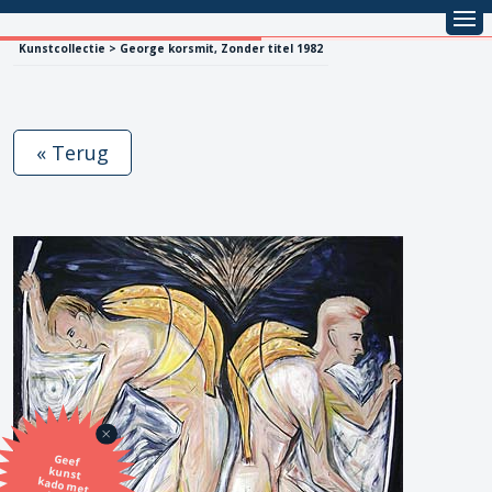
Kunstcollectie > George korsmit, Zonder titel 1982
« Terug
Geef
kunst
kado met
de SBK