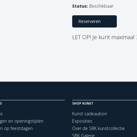
Status:
Beschikbaar
Reserveren
LET OP! Je kunt maximaal
S
SHOP KUNST
ns
Kunst cadeaubon
ngen en openingstijden
Exposities
en op feestdagen
Over de SBK kunstcollectie
t
SBK Galerie