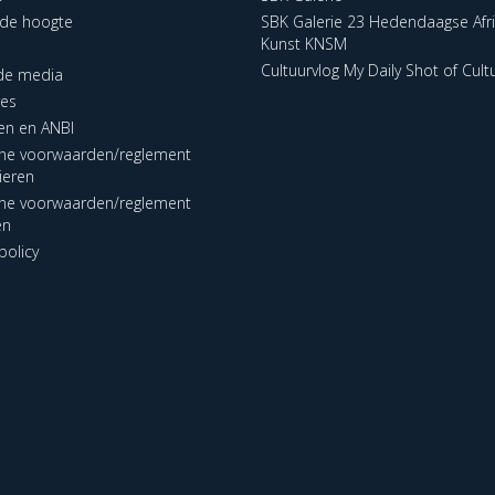
p de hoogte
SBK Galerie 23 Hedendaagse Afr
Kunst KNSM
Cultuurvlog My Daily Shot of Cult
 de media
res
en en ANBI
ne voorwaarden/reglement
lieren
ne voorwaarden/reglement
en
policy