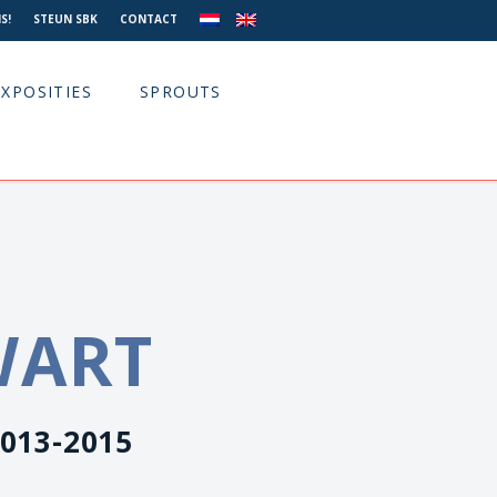
S!
STEUN SBK
CONTACT
EXPOSITIES
SPROUTS
WART
2013-2015