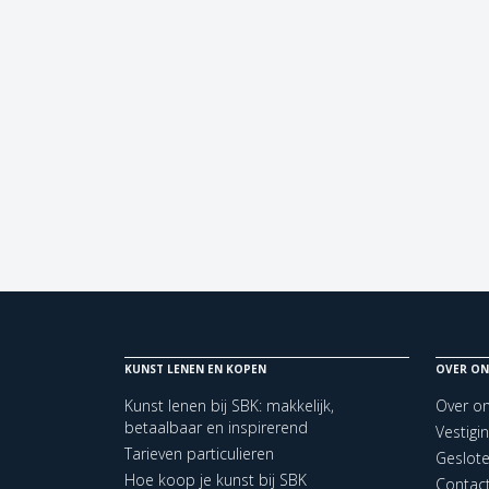
KUNST LENEN EN KOPEN
OVER ON
Kunst lenen bij SBK: makkelijk,
Over o
betaalbaar en inspirerend
Vestigi
Tarieven particulieren
Geslot
Hoe koop je kunst bij SBK
Contac