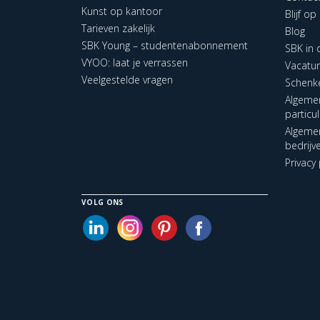
Kunst op kantoor
Blijf o
Tarieven zakelijk
Blog
SBK Young – studentenabonnement
SBK in
VYOO: laat je verrassen
Vacatu
Veelgestelde vragen
Schenk
Algeme
particu
Algeme
bedrijv
Privacy 
VOLG ONS