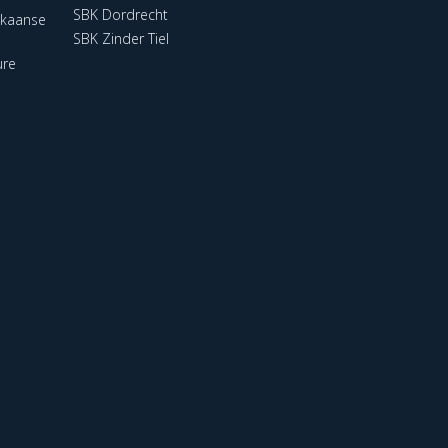
SBK Dordrecht
ikaanse
SBK Zinder Tiel
ure