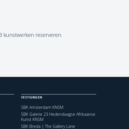
 3 kunstwerken reserveren.
VESTIGINGEN
SBK Amsterdam KNSM
SBK Galerie 23 Hedendaagse Afrikaanse
Kunst KNSM
SBK Breda | The Gallery Lane