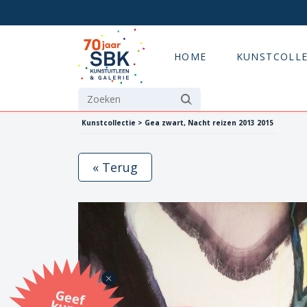
HOME
KUNSTCOLLE
Kunstcollectie > Gea zwart, Nacht reizen 2013 2015
« Terug
G
eef
u
n
st
a
d
o
m
et
e SB
K
u
n
stb
o
n