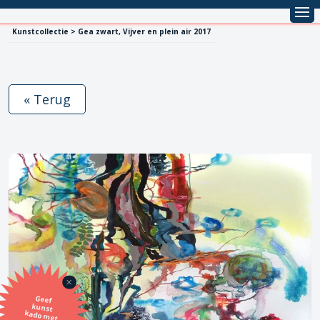
Kunstcollectie > Gea zwart, Vijver en plein air 2017
« Terug
Geef
kunst
kado met
de SBK