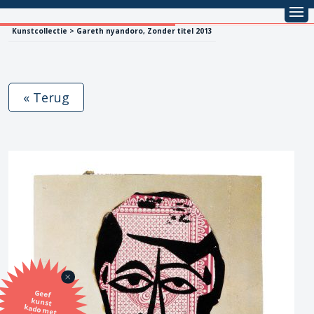
Kunstcollectie > Gareth nyandoro, Zonder titel 2013
« Terug
Geef
kunst
kado met
de SBK