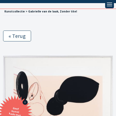
Kunstcollectie > Gabrielle van de laak, Zonder titel
« Terug
Geef
kunst
kado met
de SBK