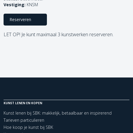
Vestiging:
KNSM
Reserveren
LET OP! Je kunt maximaal 3 kunstwerken reserveren.
KUNST LENEN EN KOPEN
Kunst lenen bij SBK: makkelijk, betaalbaar en inspirerend
Tarieven particulieren
Hoe koop je kunst bij SBK