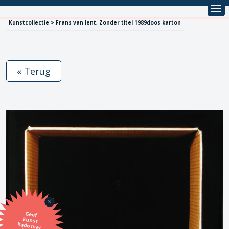
Kunstcollectie > Frans van lent, Zonder titel 1989doos karton
« Terug
Geef
kunst
kado met
de SBK