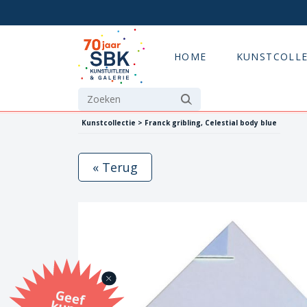
HOME
KUNSTCOLLE
Kunstcollectie > Franck gribling, Celestial body blue
« Terug
G
eef
u
n
st
a
d
o
m
et
e SB
K
u
n
stb
o
n