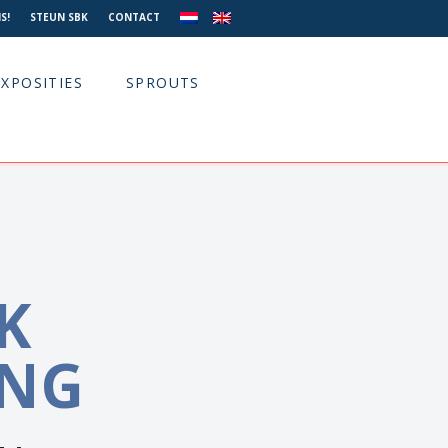
S!
STEUN SBK
CONTACT
EXPOSITIES
SPROUTS
K
ING