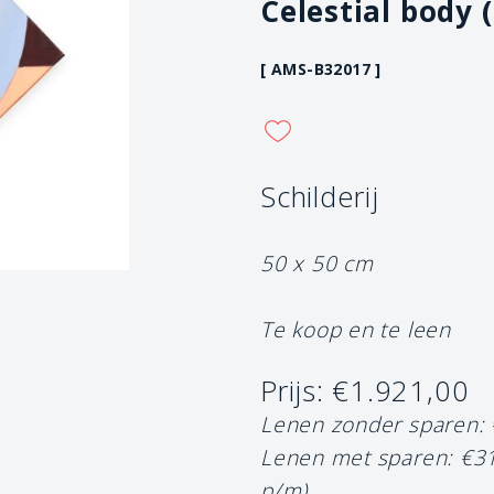
Celestial body 
[ AMS-B32017 ]
Schilderij
50 x 50 cm
Te koop en te leen
Prijs: €1.921,00
Lenen zonder sparen:
Lenen met sparen: €3
p/m)