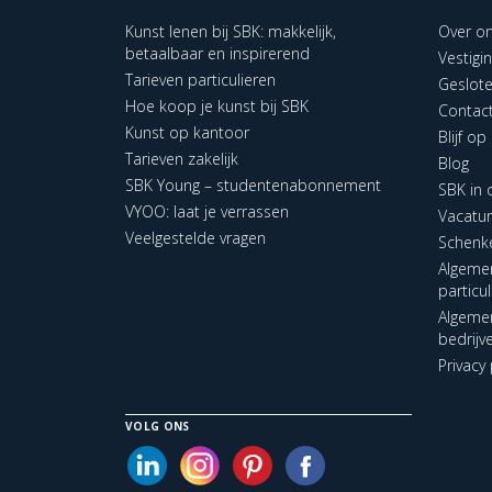
Kunst lenen bij SBK: makkelijk,
Over o
betaalbaar en inspirerend
Vestigi
Tarieven particulieren
Geslot
Hoe koop je kunst bij SBK
Contac
Kunst op kantoor
Blijf o
Tarieven zakelijk
Blog
SBK Young – studentenabonnement
SBK in
VYOO: laat je verrassen
Vacatu
Veelgestelde vragen
Schenk
Algeme
particu
Algeme
bedrijv
Privacy 
VOLG ONS