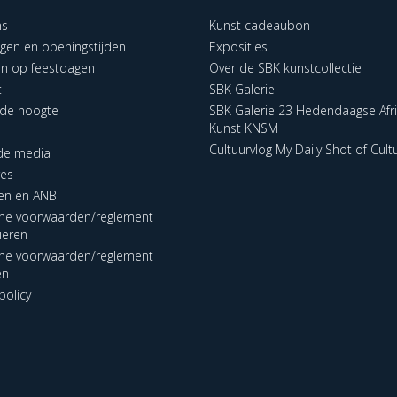
ns
Kunst cadeaubon
ngen en openingstijden
Exposities
en op feestdagen
Over de SBK kunstcollectie
t
SBK Galerie
p de hoogte
SBK Galerie 23 Hedendaagse Afr
Kunst KNSM
Cultuurvlog My Daily Shot of Cult
 de media
res
en en ANBI
ne voorwaarden/reglement
lieren
ne voorwaarden/reglement
en
policy