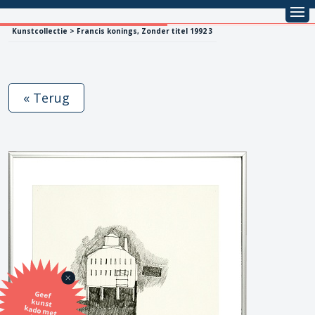
Kunstcollectie > Francis konings, Zonder titel 1992 3
« Terug
Geef
kunst
kado met
de SBK