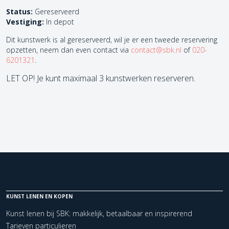
Status:
Gereserveerd
Vestiging:
In depot
Dit kunstwerk is al gereserveerd, wil je er een tweede reservering
opzetten, neem dan even contact via
contact@sbk.nl
of
020-
6201321
.
LET OP! Je kunt maximaal 3 kunstwerken reserveren.
KUNST LENEN EN KOPEN
Kunst lenen bij SBK: makkelijk, betaalbaar en inspirerend
Tarieven particulieren