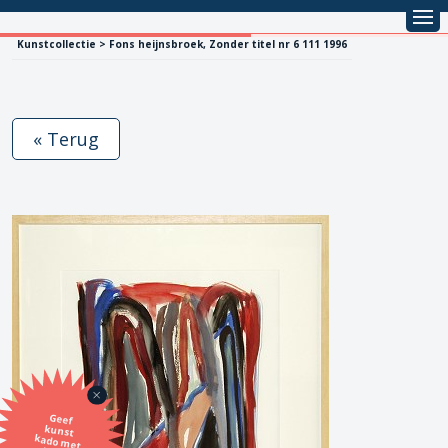
Kunstcollectie > Fons heijnsbroek, Zonder titel nr 6 111 1996
« Terug
Geef
kunst
kado met
de SBK