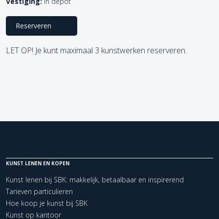
Vestiging:
In depot
Reserveren
LET OP! Je kunt maximaal 3 kunstwerken reserveren.
KUNST LENEN EN KOPEN
Kunst lenen bij SBK: makkelijk, betaalbaar en inspirerend
Tarieven particulieren
Hoe koop je kunst bij SBK
Kunst op kantoor