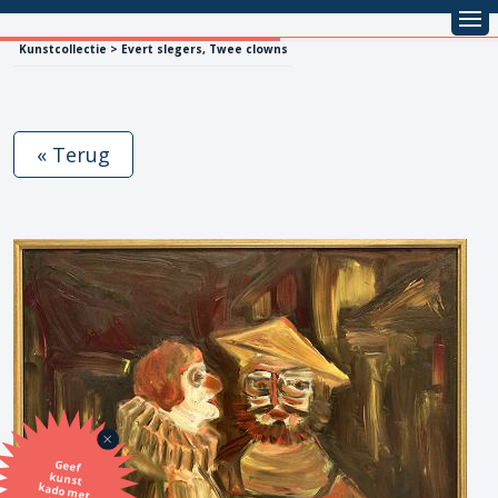
Kunstcollectie > Evert slegers, Twee clowns
« Terug
Geef
kunst
kado met
de SBK