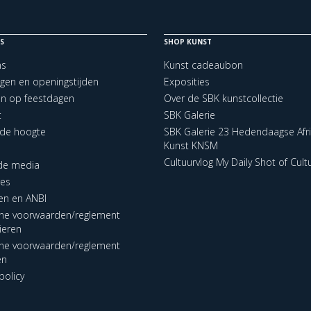
S
SHOP KUNST
ns
Kunst cadeaubon
ngen en openingstijden
Exposities
en op feestdagen
Over de SBK kunstcollectie
t
SBK Galerie
p de hoogte
SBK Galerie 23 Hedendaagse Afr
Kunst KNSM
Cultuurvlog My Daily Shot of Cult
 de media
res
en en ANBI
ne voorwaarden/reglement
lieren
ne voorwaarden/reglement
en
policy