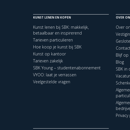
KUNST LENEN EN KOPEN
OVER ON
Kunst lenen bij SBK: makkelijk,
Over o
betaalbaar en inspirerend
Vestigi
Tarieven particulieren
Geslot
Hoe koop je kunst bij SBK
Contac
Kunst op kantoor
Blijf o
Tarieven zakelijk
Blog
SBK Young – studentenabonnement
SBK in
VYOO: laat je verrassen
Vacatu
Veelgestelde vragen
Schenk
Algeme
particu
Algeme
bedrijv
Privacy 