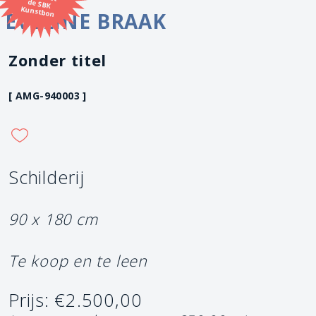
Kunstbon
EVELINE BRAAK
Zonder titel
[ AMG-940003 ]
Schilderij
90 x 180 cm
Te koop en te leen
Prijs: €2.500,00