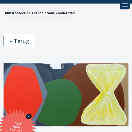
Kunstcollectie > Eveline braak, Zonder titel
« Terug
Geef
kunst
kado met
de SBK