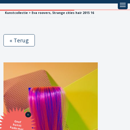
Kunstcollectie > Eva roovers, Strange cities hair 2015 16
« Terug
Geef
kunst
kado met
de SBK