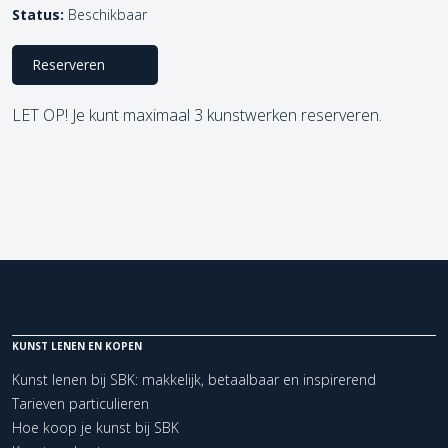
Status:
Beschikbaar
Reserveren
LET OP! Je kunt maximaal 3 kunstwerken reserveren.
KUNST LENEN EN KOPEN
Kunst lenen bij SBK: makkelijk, betaalbaar en inspirerend
Tarieven particulieren
Hoe koop je kunst bij SBK