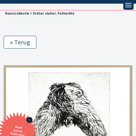
Kunstcollectie > Esther sluiter, Fetherlite
« Terug
Geef
kunst
kado met
de SBK