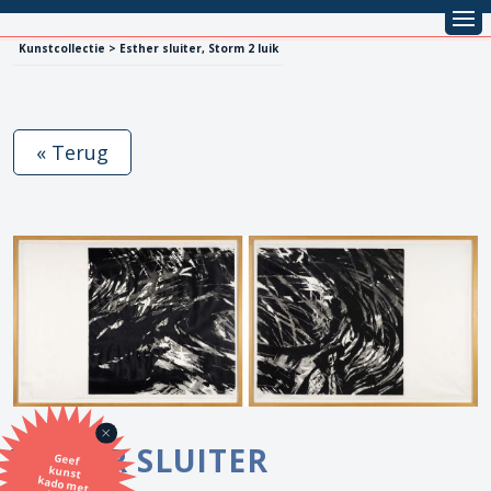
Kunstcollectie > Esther sluiter, Storm 2 luik
« Terug
ESTHER SLUITER
Geef
kunst
kado met
de SBK