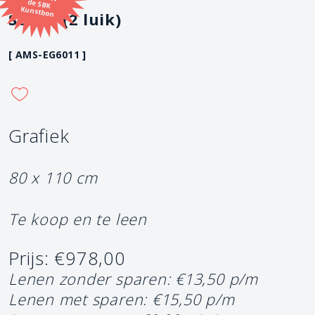
Kunstbon
Storm (2 luik)
[ AMS-EG6011 ]
Grafiek
80 x 110 cm
Te koop en te leen
Prijs: €978,00
Lenen zonder sparen: €13,50 p/m
Lenen met sparen: €15,50 p/m