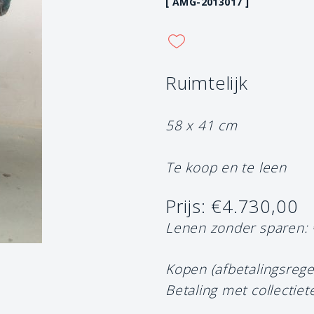
[ AMG-2013017 ]
Ruimtelijk
58 x 41 cm
Te koop en te leen
Prijs: €4.730,00
Lenen zonder sparen:
Kopen (afbetalingsrege
Betaling met collectiet