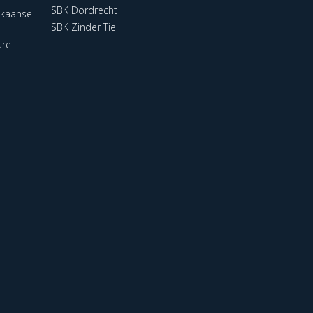
SBK Dordrecht
ikaanse
SBK Zinder Tiel
ure