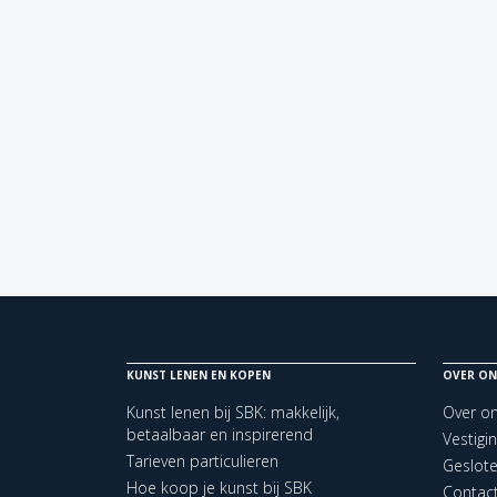
KUNST LENEN EN KOPEN
OVER ON
Kunst lenen bij SBK: makkelijk,
Over o
betaalbaar en inspirerend
Vestigi
Tarieven particulieren
Geslot
Hoe koop je kunst bij SBK
Contac