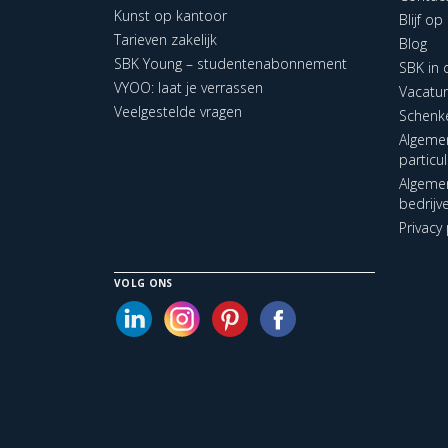
Kunst op kantoor
Blijf o
Tarieven zakelijk
Blog
SBK Young – studentenabonnement
SBK in
VYOO: laat je verrassen
Vacatu
Veelgestelde vragen
Schenk
Algeme
particu
Algeme
bedrijv
Privacy 
VOLG ONS