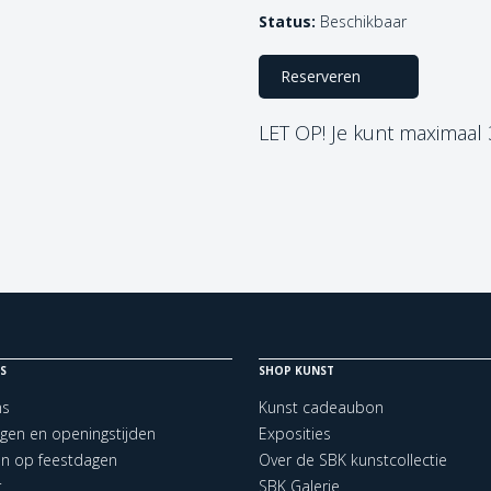
Status:
Beschikbaar
Reserveren
LET OP! Je kunt maximaal
S
SHOP KUNST
ns
Kunst cadeaubon
ngen en openingstijden
Exposities
en op feestdagen
Over de SBK kunstcollectie
t
SBK Galerie