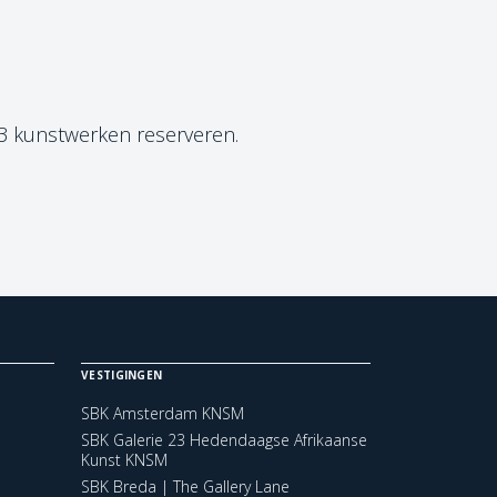
 3 kunstwerken reserveren.
VESTIGINGEN
SBK Amsterdam KNSM
SBK Galerie 23 Hedendaagse Afrikaanse
Kunst KNSM
SBK Breda | The Gallery Lane