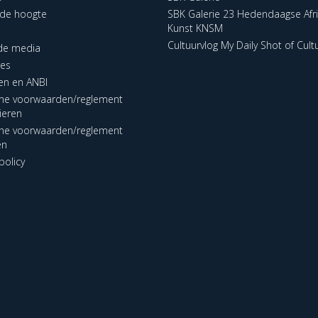
p de hoogte
SBK Galerie 23 Hedendaagse Afr
Kunst KNSM
Cultuurvlog My Daily Shot of Cult
 de media
res
en en ANBI
ne voorwaarden/reglement
lieren
ne voorwaarden/reglement
en
policy