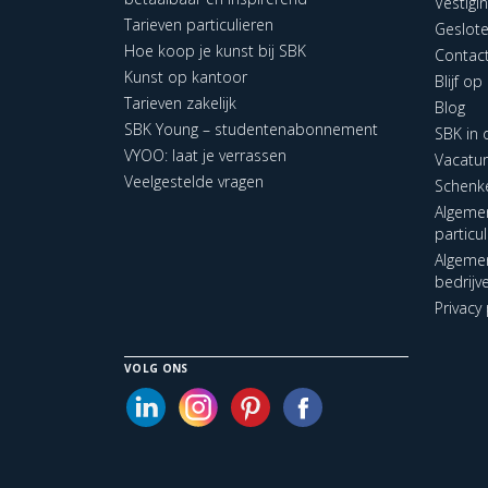
Vestigi
Tarieven particulieren
Geslot
Hoe koop je kunst bij SBK
Contac
Kunst op kantoor
Blijf o
Tarieven zakelijk
Blog
SBK Young – studentenabonnement
SBK in
VYOO: laat je verrassen
Vacatu
Veelgestelde vragen
Schenk
Algeme
particu
Algeme
bedrijv
Privacy 
VOLG ONS