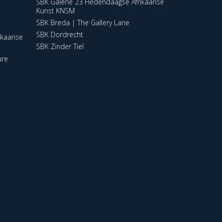
SBK Galerie 23 Hedendaagse Afrikaanse
Kunst KNSM
SBK Breda | The Gallery Lane
SBK Dordrecht
ikaanse
SBK Zinder Tiel
ure