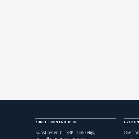
KUNST LENEN EN KOPEN
OVER ON
Kunst lenen bij SBK: makkelijk,
Over o
betaalbaar en inspirerend