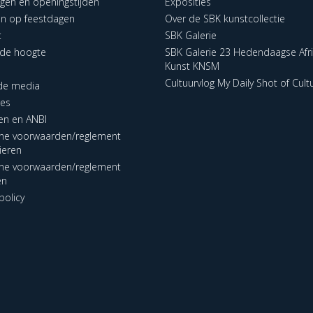
ngen en openingstijden
Exposities
en op feestdagen
Over de SBK kunstcollectie
t
SBK Galerie
p de hoogte
SBK Galerie 23 Hedendaagse Afr
Kunst KNSM
Cultuurvlog My Daily Shot of Cult
 de media
res
en en ANBI
ne voorwaarden/reglement
lieren
ne voorwaarden/reglement
en
policy